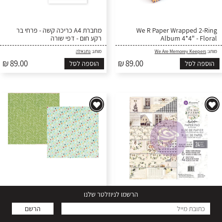
We R Paper Wrapped 2-Ring
מחברת A4 כריכה קשה - פרחי בר
Album 4*4" - Floral
רקע חום - דפי שורה
מותג:
We Are Memorey Keepers
מותג:
נתנאלה
₪ 89.00
₪ 89.00
הוספה לסל
הוספה לסל
הרשמו לניוזלטר שלנו
מארז דפי קארדסטוק "12 Spring
דף קארדסטוק 41 Springtime -
Puddle Jumper
Farmhouse
הרשם
מותג:
Prima
מותג:
Simple Stories