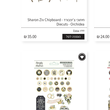
חיתוכי צ'יפבורד - Sharon Ziv Chipboard
Diecuts - Orchidea
Prima
מותג:
₪ 35.00
₪ 24.00
הוספה לסל