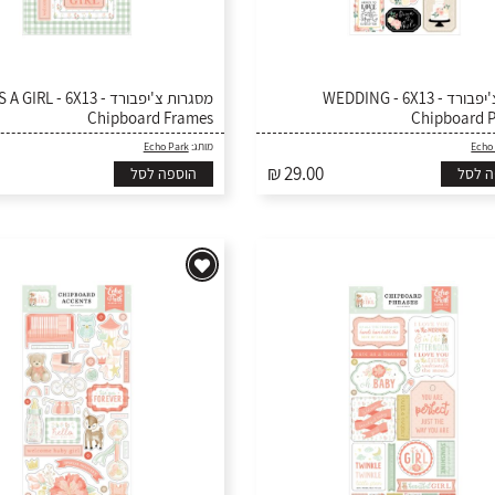
חיתוכי צ'יפבורד - WEDDING - 6X13
מסגרות צ' - IT'S A GIRL - 6X13
Chipboard Frames
Chipboard 
Echo Park
מותג:
Echo
₪ 29.00
ה לסל
הוספה לסל