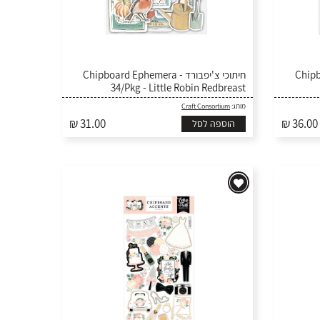
 צ'יפבורד
חיתוכי צ'יפבורד - Chipboard Ephemera
34/Pkg - Little Robin Redbreast
Craft Consortium
מותג:
₪ 31.00
₪ 36.00
הוספה לסל