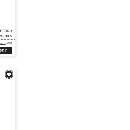
 Frames
rafts
מותג:
הוספ