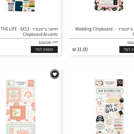
מסגרות צ'יפבורד - Wedding Chipboard -
חית - DAY IN THE LIFE - 6X13
Chipboard Accents
Echo Park
מותג:
Echo
₪ 31.00
ה לסל
הוספה לסל