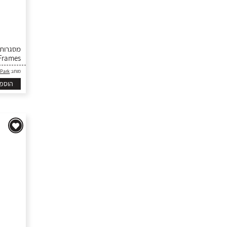
Frames
 Park
מותג:
הוספ