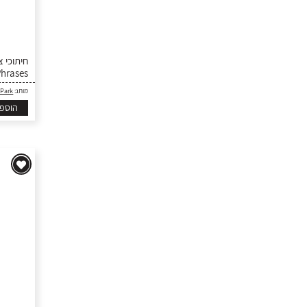
Phrases
 Park
מותג:
הוספ