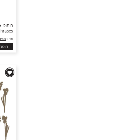
Phrases
 Park
מותג:
הוספ