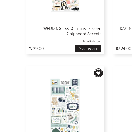
וכי צ'יפבורד
חיתוכי צ'יפבורד - WEDDING - 6X13
Chipboard Accents
Echo Park
מותג:
₪ 29.00
₪ 24.00
הוספה לסל