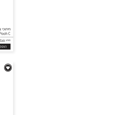
oh C...
 Park
מותג:
הוספ