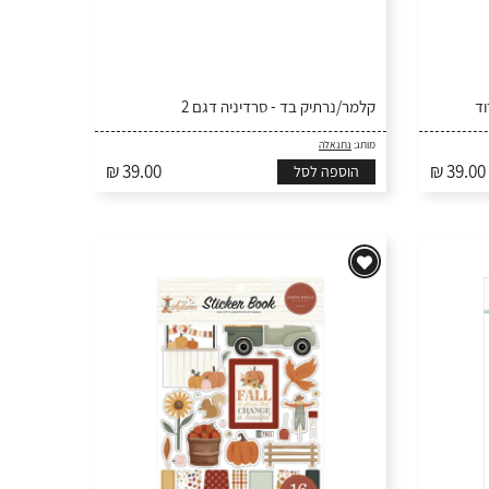
וד
קלמר/נרתיק בד - סרדיניה דגם 2
מותג:
נתנאלה
₪ 39.00
₪ 39.00
הוספה לסל