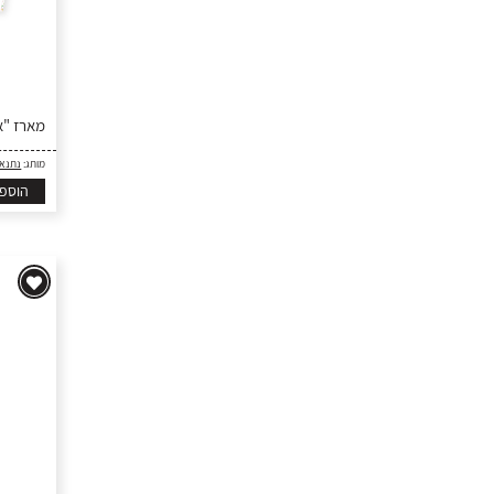
מארז "את
מותג:
נתנא
הוספ