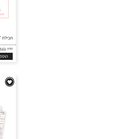
חבילת "רק יומן" 027
מותג:
נתנא
הוספ