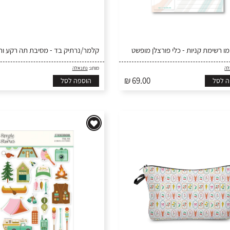
ו רשימת קניות - כלי פורצלן מופשט
קלמר/נרתיק בד - מסיבת תה רקע ור
לה
מותג:
נתנאלה
₪ 69.00
ה לסל
הוספה לסל