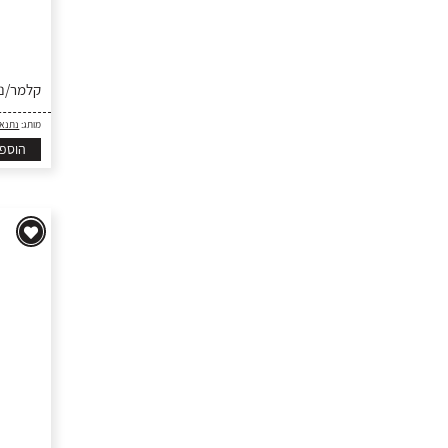
קלמר/נרת
מותג:
נתנא
הוספ