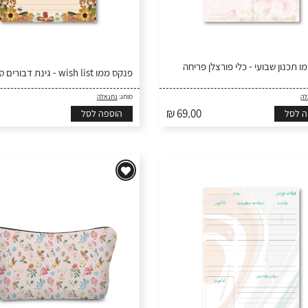
 תכנון שבועי - כלי פורצלן פריחה
פנקס ממו wish list - גינת דבורים סתוית
לה
מותג:
נתנאלה
₪ 69.00
ה לסל
הוספה לסל