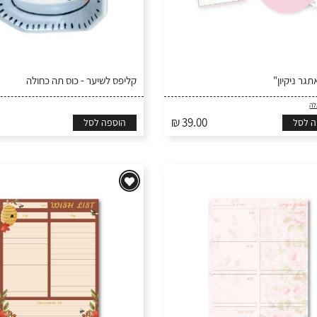
גר ניקיון"
קליפס לשיער - כוס תה כחולה
לה
₪ 39.00
ה לסל
הוספה לסל