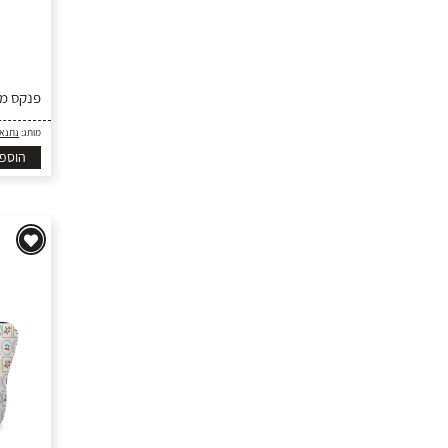
פנקס ממ
מותג:
נתנא
הוספ