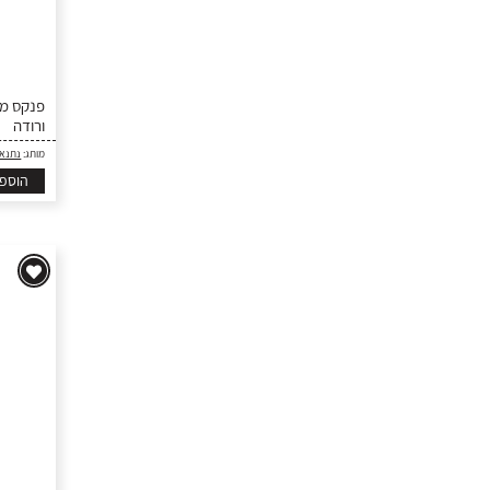
פנקס ממו
ורודה
מותג:
נתנא
הוספ