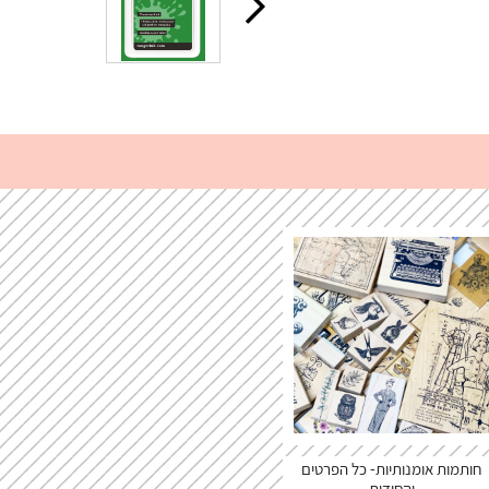
חותמות אומנותיות- כל הפרטים
והסודות