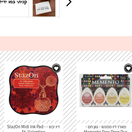
מארז דיו ממנטו - גוון חם -
דיו יבש - StazOn Midi Ink Pad -
St. Valentine
Memento Dew Drop Dye