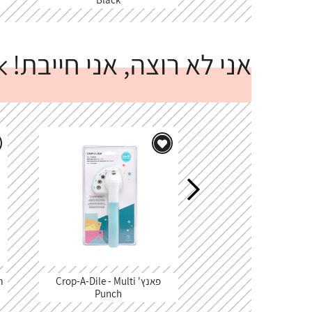
אני לא רוצה, אני חייבת!
פאנץ' Crop-A-Dile - Multi
Punch