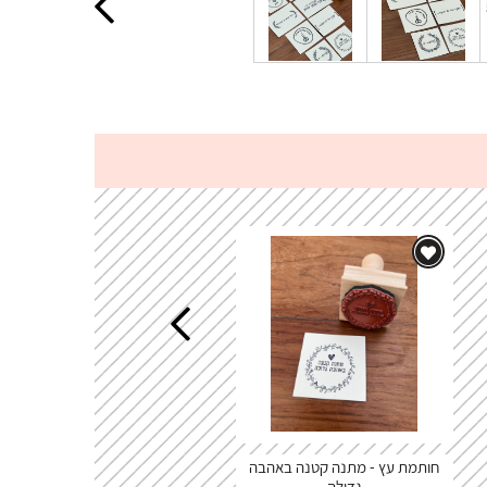
חותמת עץ - מתנה קטנה באהבה
חותמת עץ - עכשיו זה הזמן ש
גדולה