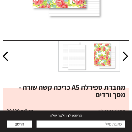
מחברת ספירלה A5 כריכה קשה שורה -
מסך ורדים
מותג:
נתנאלה
מק"ט: 28429
הרשמו לניוזלטר שלנו
₪ 69.00
הרשם