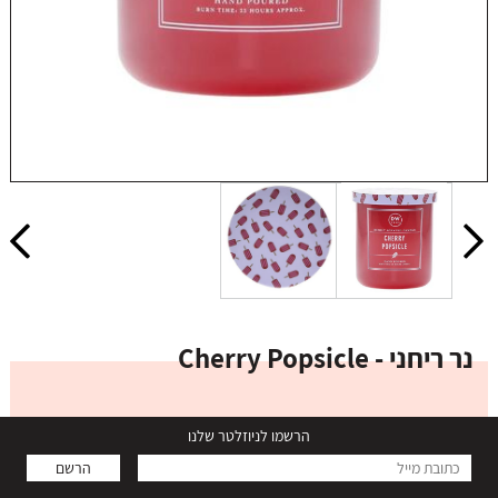
נר ריחני - Cherry Popsicle
הרשמו לניוזלטר שלנו
מותג:
Decorware Home
הרשם
₪ 77.00