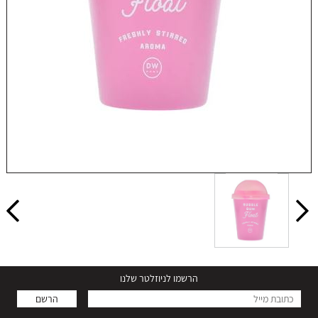
הרשמו לניוזלטר שלנו
נר ריחני - Bubble Gum Float
הרשם