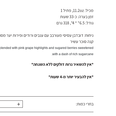
מכיל: 11.2oz, פתיל 1
זמן בערה: כ-33 שעות
גודל: 6.5" * 4", 318 גרם
ניחוח: דובדבן עסיסי מעורבב עם ענבים ורודים ופירות יער מס
קנה סוכר עשיר
 blended with pink grape highlights and sugared berries sweetened
with a dash of rich sugarcane.
*אין להשאיר נרות דולקים ללא השגחה*
*אין להבעיר יותר מ-4 שעות*
+
בחרי כמות: