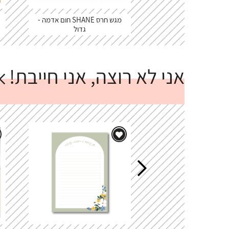
מגש חרס SHANE חום אדמה -
גדול
אני לא רוצה, אני חייבת!