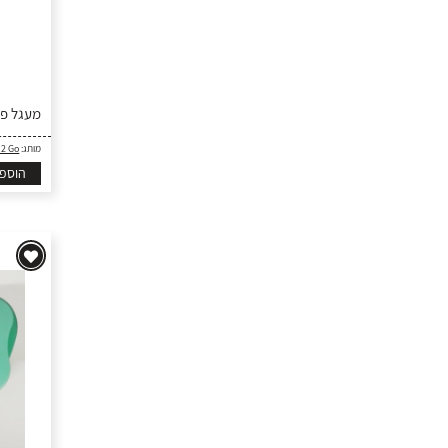
מעגל פינות -
מותג:
 2 Go
הוספ