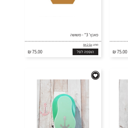
פאנץ' 3" - משושה
מותג:
Art 2 Go
₪ 75.00
₪ 75.00
הוספה לסל