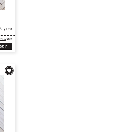
פאנץ' 3" - מפתחות
מותג:
 2 Go
הוספ