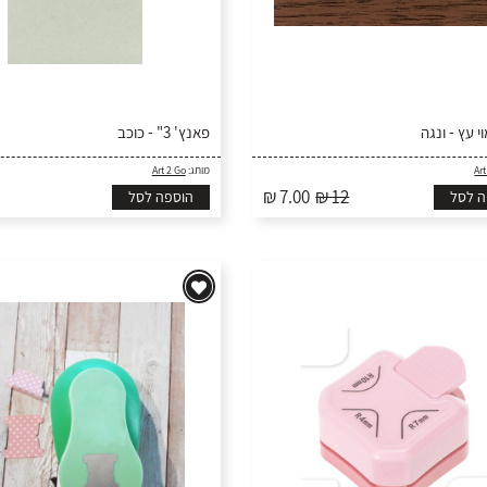
 עץ - ונגה
פאנץ' 3" - כוכב
Art
מותג:
Art 2 Go
₪ 7.00
₪ 12
ה לסל
הוספה לסל