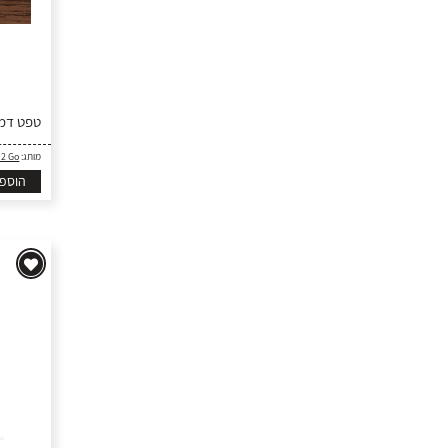
טפט דמוי
מותג:
 2 Go
הוספ