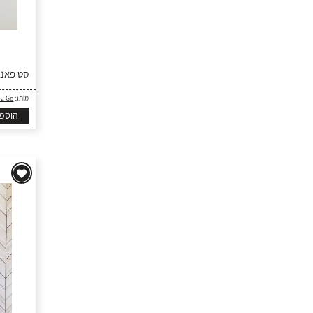
סט פאנצ
מותג:
 2 Go
הוספ