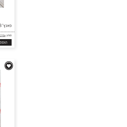
פאנץ' 3" - בית
מותג:
 2 Go
הוספ