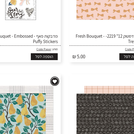
דף קארדסטוק 12" 2219- Fresh Bouquet -
 Fresh Bouquet - Embossed
Puffy Stickers
Tr
Crate Paper
מותג:
Crate 
₪ 5.00
ה לסל
הוספה לסל