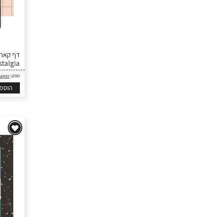
stalgia
Paper
מותג:
הוספ