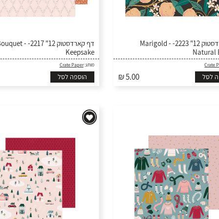
דף קארדסטוק 12" 2223- Marigold -
דף ק- Fresh Bouquet -
Keepsake
Natural
Crate Paper
מותג:
Crate 
₪ 5.00
ה לסל
הוספה לסל