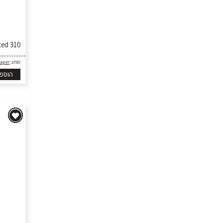
310 Serendipity Collection - Knitted
Paper
מותג:
הוספ