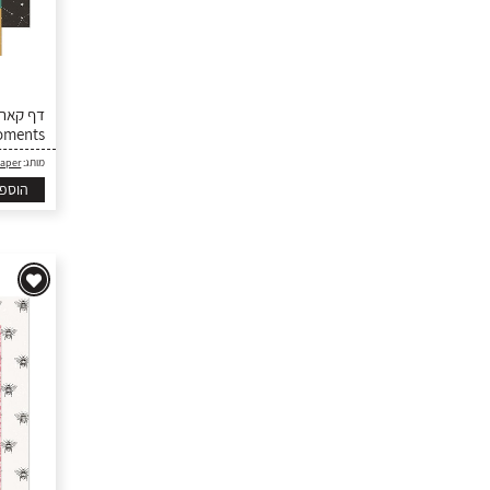
oments
Paper
מותג:
הוספ