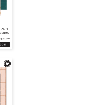
easured
Paper
מותג:
הוספ